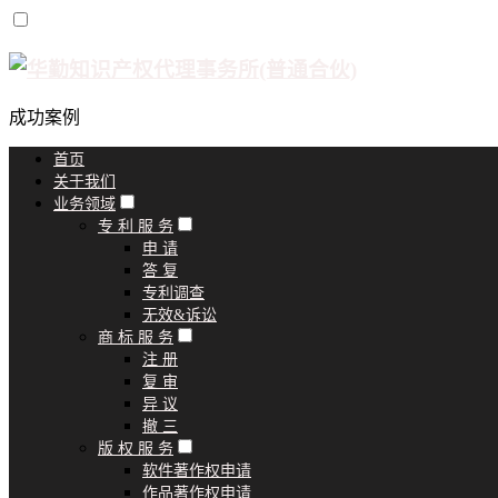
成功案例
首页
关于我们
业务领域
专 利 服 务
申 请
答 复
专利调查
无效&诉讼
商 标 服 务
注 册
复 审
异 议
撤 三
版 权 服 务
软件著作权申请
作品著作权申请