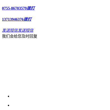
0755-86703579
拨打
13713946376
拨打
发送短信
发送短信
我们会给您及时回复