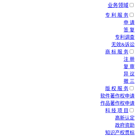
业务领域
专 利 服 务
申 请
答 复
专利调查
无效&诉讼
商 标 服 务
注 册
复 审
异 议
撤 三
版 权 服 务
软件著作权申请
作品著作权申请
科 技 项 目
高新认定
政府资助
知识产权贯标