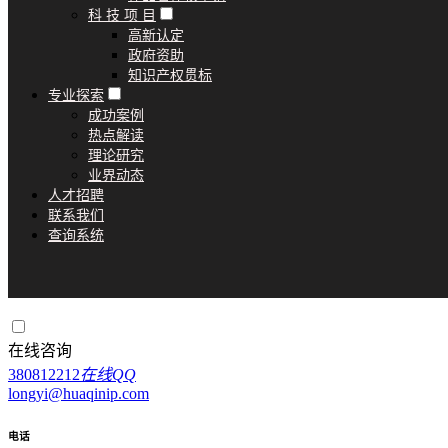
科 技 项 目
高新认定
政府资助
知识产权贯标
专业探索
成功案例
热点解读
理论研究
业界动态
人才招聘
联系我们
查询系统
在线咨询
380812212
在线QQ
longyi@huaqinip.com
电话